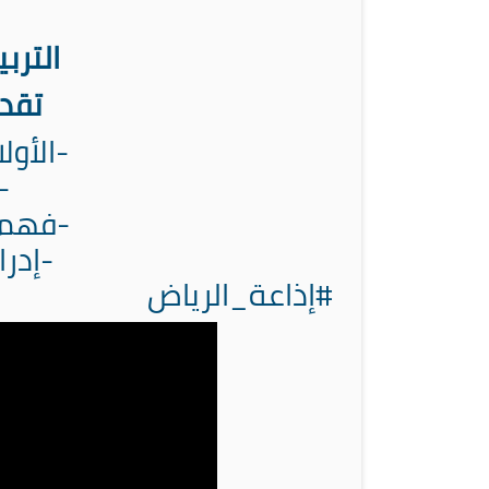
التربي
تقدي
‏-الأو
‏
‏-فهم 
‏-إدر
‏⁧ #إذاعة_الرياض⁩