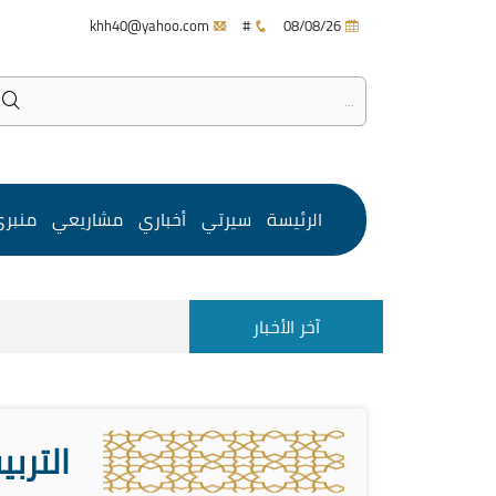
khh40@yahoo.com
#
08/08/26
الرئيسة
سيرتي
أخباري
مشاريعي
منبر
آخر الأخبار
التربي