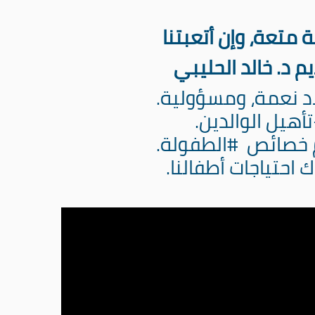
ة⁩ متعة، وإن أتعبتنا
م د. خالد الحليبي
لاد نعمة، ومسؤولية.
-تأهيل الوالدين.
خصائص ⁧ #الطفولة⁩.
اك احتياجات أطفالنا.