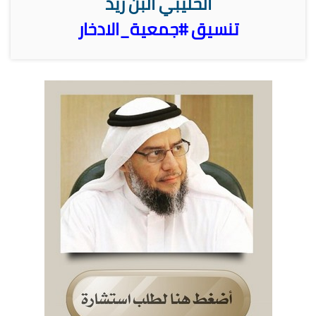
الحليبي البن زيد
تنسيق #جمعية_الادخار