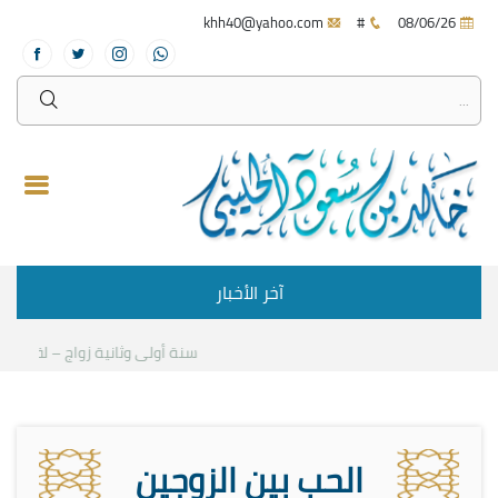
khh40@yahoo.com
#
08/06/26
آخر الأخبار
سنة أولى وثانية زواج – لقاء مع د
الحب بين الزوجين