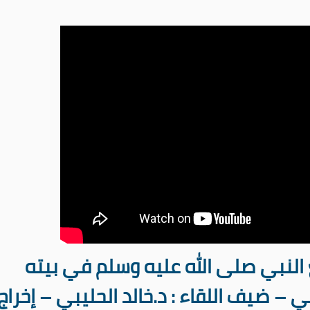
 النبي صلى الله عليه وسلم في بيته
ي – ضيف اللقاء : د.خالد الحليبي – إخراج 