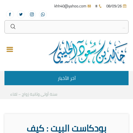
khh40@yahoo.com
#
08/09/26
آخر الأخبار
سنة أولى وثانية زواج – لقاء مع د.خا
بودكاست البيت : كيف