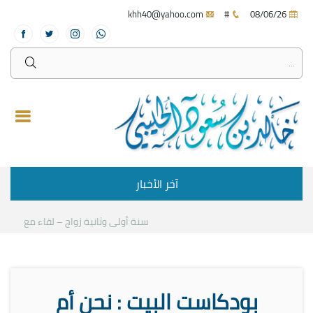
khh40@yahoo.com
#
08/06/26
آخر الأخبار
سنة أولى وثانية زواج – لقاء مع د.خالد 
بودكاست البيت : نحن أم