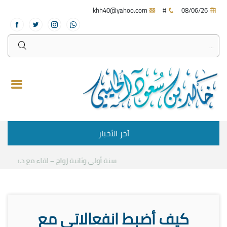
khh40@yahoo.com
#
08/06/26
آخر الأخبار
سنة أولى وثانية زواج – لقاء مع د.خالد الح
كيف أضبط انفعالاتي مع