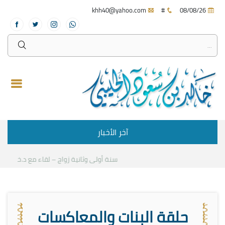
khh40@yahoo.com
#
08/08/26
آخر الأخبار
سنة أولى وثانية زواج – لقاء مع د.خالد الحل
حلقة البنات والمعاكسات