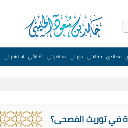
ي
قصائدي
مقالاتي
دوراتي
محاضراتي
لِقَاءَاتَي
استشاراتي
رة في توريث الفصحى؟