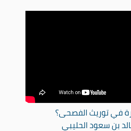
رة في توريث الفصحى؟
الد بن سعود الحليبي