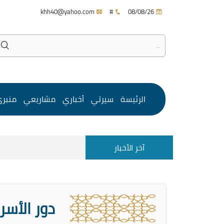
khh40@yahoo.com
#
08/08/26
الرئيسة
سيرتي
أخباري
مشاريعي
منبر
آخر الأخبار
دور الأس