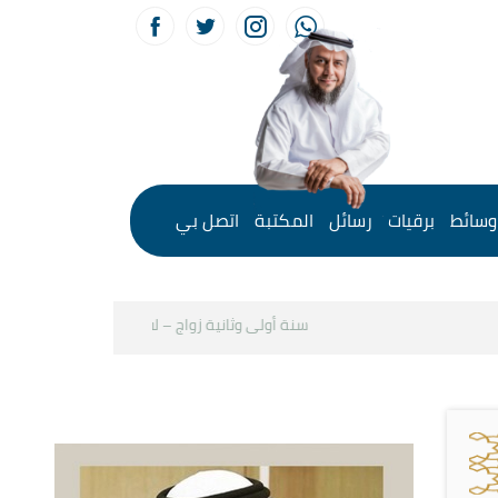
وسائط
برقيات
رسائل
المكتبة
اتصل بي
سنة أولى وثانية زواج – لقاء مع د.خالد الحليبي
ك