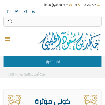
khh40@yahoo.com
#
08/07/26
آخر الأخبار
سنة أولى وثانية زواج – لقاء مع د.خا
كوني مؤثرة