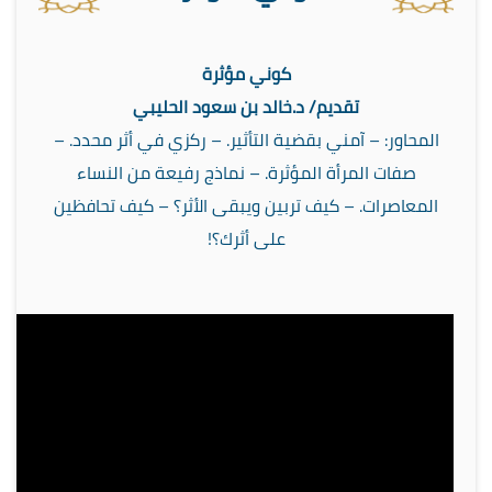
كوني مؤثرة
تقديم/ د.خالد بن سعود الحليبي
المحاور: – آمني بقضية التأثير. – ركزي في أثر محدد. –
صفات المرأة المؤثرة. – نماذج رفيعة من النساء
المعاصرات. – كيف تربين ويبقى الأثر؟ – كيف تحافظين
على أثرك؟!