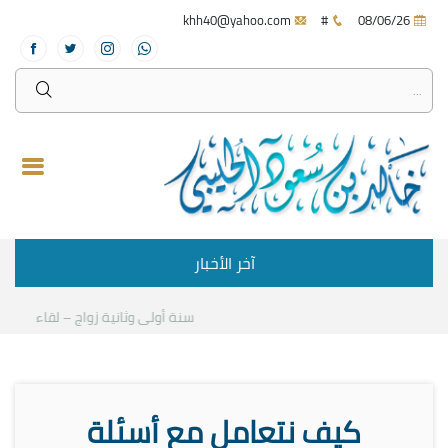
khh40@yahoo.com
#
08/06/26
آخر الأخبار
سنة أولى وثانية زواج – لقاء مع د.خا
كيف نتعامل مع أسئلة