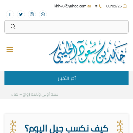
khh40@yahoo.com
#
08/09/26
آخر الأخبار
سنة أولى وثانية زواج – لقاء مع د.خا
كيف نكسب جيل اليوم؟