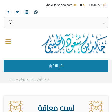
khh40@yahoo.com
#
08/07/26
آخر الأخبار
سنة أولى وثانية زواج – لقاء مع د.خا
لست معاقة