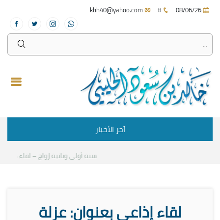
khh40@yahoo.com
#
08/06/26
آخر الأخبار
سنة أولى وثانية زواج – لقاء مع د.خال
لقاء إذاعي بعنوان: عزلة