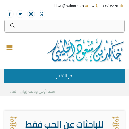
khh40@yahoo.com
#
08/06/26
آخر الأخبار
سنة أولى وثانية زواج – لقاء مع د.خ
للباحثات عن الحب فقط