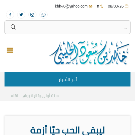
khh40@yahoo.com
#
08/09/26
آخر الأخبار
سنة أولى وثانية زواج – لقاء مع د.خا
ليبقى الحب حيًا أزمة