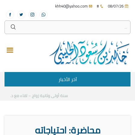
khh40@yahoo.com
#
08/07/26
آخر الأخبار
سنة أولى وثانية زواج – لقاء مع د.خالد ال
محاضرة: احتياجاته