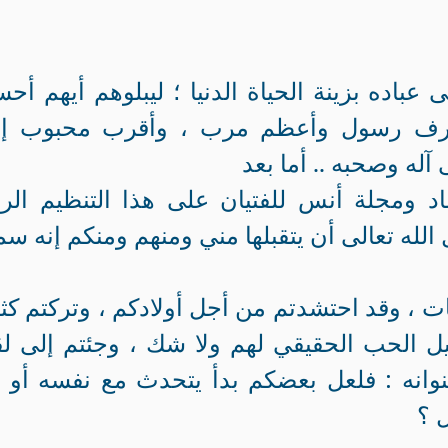
عباده بزينة الحياة الدنيا ؛ ليبلوهم أيهم أح
شرف رسول وأعظم مرب ، وأقرب محبوب إل
آله وصحبه .. أما بعد
د ومجلة أنس للفتيان على هذا التنظيم الرا
لله تعالى أن يتقبلها مني ومنهم ومنكم إنه سم
هات ، وقد احتشدتم من أجل أولادكم ، وتركتم كثي
يل الحب الحقيقي لهم ولا شك ، وجئتم إلى لق
وانه : فلعل بعضكم بدأ يتحدث مع نفسه أو 
 ؟