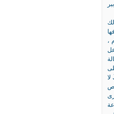
بر
لك
ها
 ،
عل
لة
لى
لا
قصص
ورى
عة
 ـ