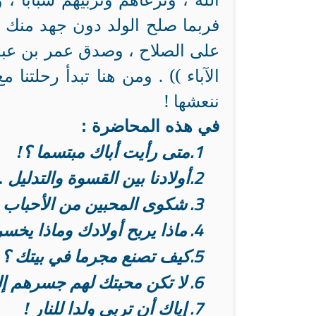
فربما صلح الولد دون جهد منك ، 
على الصلاح ، وصدق عمر بن عبد ا
الآباء )) . ومن هنا تبدأ رحلتنا م
ننعشها !
في هذه المحاضرة :
1.
متى رأيت أباك مبتسما ؟!
2.
أولادنا بين القسوة والتدليل .
3.
شكوى المحبين من الأحباب .
4.
ماذا يربح أولادك وماذا يخس
5.
كيف تصنع مجرما في بيتك ؟
6.
لا تكن محبتك لهم جسرهم إلى
7.
إياك أن تربي ولدا للنار !