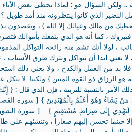
ة .. ولكن السؤال هو : لماذا يحظى بعض الآباء ب
 النضير الذي كانوا ينتظرونه منذ أمد طويل ؟
 يعطيك من مالك وعيالك إلا الله ) ، ويقصدون بذ
فيبروك ، كما أنه هو الذي ينفعك بأموالك فتصرف
، لولا أنك تشم منه رائحة التواكل المذموم
ك لا يعني أبدا أن نتواكل ونترك طرق الأسباب ، 
فلا بد من العمل والكدح ، ولا يعني ذلك استحا
 هو الرزاق ذو القوة المتين } ولكننا لا نتكل ع
الأمر بالنسبة للتربية ، فإن الذي قال : { إِنَّكَ 
هْدِي مَنْ يَشَاءُ وَهُوَ أَعْلَمُ بِالْمُهْتَدِينَ } [ سورة ال
َكَ لَتَهْدِي إِلَى صِرَاطٍ مُسْتَقِيمٍ } [ سورة الش
وك إلا حينما تحسن إليهم صغارا ، وتنشئهم على طا
وهناك أبشر بالبر إن شاء الله ، ولكن ـ مع ذلك