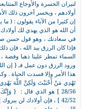
لنيران الحسرة والأوجاع المتتابع
أولادهم ، ويخسر آخرون ذلك الأمل
إن كثيرا من الآباء يقولون : ( ما
أن الله هو الذي يهدي لك أولادك 
في سعادتك ، وهو قول حسن صائب 
فإذا كان الرزق بيد الله ، فإن ذل
السماء تمطر علينا ذهبا وفضة ، 
ورود الرزق دون عمل فـ { إن الله
هذا الأمر وإلا فسدت الحياة . وكذلك 
تَهْدِي مَنْ أَحْبَبْتَ وَلَكِنَّ اللَّهَ يَ
28/56 ] هو الذي قال : { وَإِنّ
42/52 ] ، فإن أولادك لن يبر
الله ، وترعاهم وتربيهم شبابا ، 