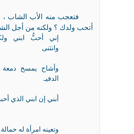
فتعجب منه الأب الشاب ، و
أتحب ولدك ؟ ولكنه من أجل الشيخ
إني أحبُّ ابني و
وانثنى
وأشاح يمسح دمعة 
الدفيـ
أبني إن ابني الذي أحبب
وتعينه امرأة له حمالة ا