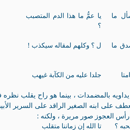
أل ما
يا عمُّ ما هذا الدم المتصبب
؟
دق ما
ل ؟ وكلهم لمقاله سيكذب !
متا
جلدا عليه من الكآبة غيهب
داويه بالمضمدات ، بينما هو راح يقلب نظره 
انعطف على ابنه الصغير الراقد على السرير الأب
رأس العجوز صور مريرة ، ولكنه :
حبه ؟
تا الله إن زماننا متقلب