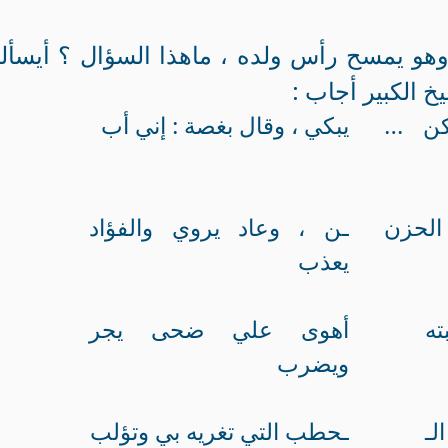
هو يمسح رأس ولده ، ماهذا السؤال ؟ أيسأل
 الكبير أجاب :
لكن …
يبكي ، وقال بغصة : إني أب
الحزن
ـن ، وعاد يروي والفؤاد
يعذب
ته
أهوى علي ضحى يجر
ويضرب
لـ
ـحطب التي تغريه بي وتؤلب