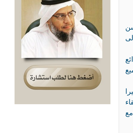
سن
ى
ئع
يع
را
اء
مع