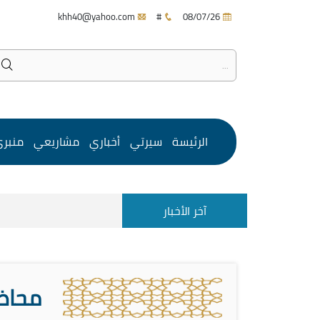
khh40@yahoo.com
#
08/07/26
الرئيسة
سيرتي
أخباري
مشاريعي
منبر
آخر الأخبار
محاضر