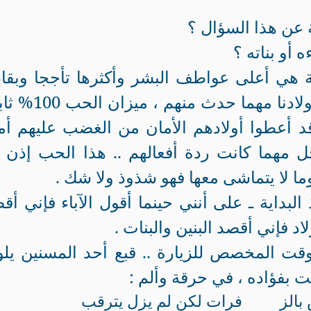
 عن هذا السؤال ؟
 أو بناته ؟
مة هي أعلى عواطف البشر وأكثرها تأججا وبقاء
عاطفة بلا شروط ، فنحن نحب أولادنا مهما حدث منه
ت قد أعطوا أولادهم الأمان من الغضب عليهم أم
ل مهما كانت ردة أفعالهم .. هذا الحب إذن 
ما لا يتماشى معها فهو شذوذ ولا شك .
لبداية ـ على أنني حينما أقول الآباء فإني أق
لاد فإني أقصد البنين والبنات .
قت المخصص للزيارة .. قبع أحد المسنين يل
فت بفؤاده ، في حرقة وألم :
بالز
فرات لكن لم يزل يترقب