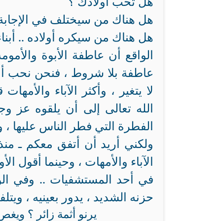
هل تحب أولادك ؟
هل هناك من سيختلف في الإجابة
هل هناك من سيكره أولاده .. أبناءه
الواقع أن عاطفة الأبوة والأمو
لا يتغير ، وأكثر الآباء والأمها
الله تعالى إلى أن يلقوه عز وج
الفطرة التي فطر الناس عليها ، و
ولكني أريد أن أتفق معكم ـ منذ ا
الآباء والأمهات ، وحينما أقول الأو
في أحد المستشفيات .. وفي الو
حزنه الشديد ، يدور بعينيه ، ويتل
يرنو أثمة زائر ؟ ويغص 