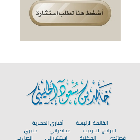
القائمة الرئيسة
أخباري الحصرية
البرامج التدريبية
محاضراتي
منبري
قصائدي
المكتبة
استشاراتي
اتصل بي