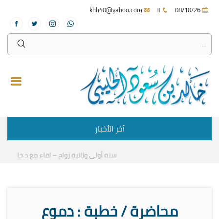
khh40@yahoo.com
#
08/10/26
آخر الأخبار
سنة أولى وثانية زواج – لقاء مع د.خالد الحلي
محاضرة / خطبة : دموع