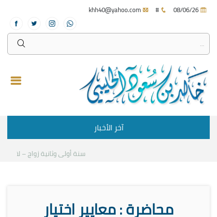
khh40@yahoo.com
#
08/06/26
آخر الأخبار
سنة أولى وثانية زواج – لقاء مع د
محاضرة : معايير اختيار