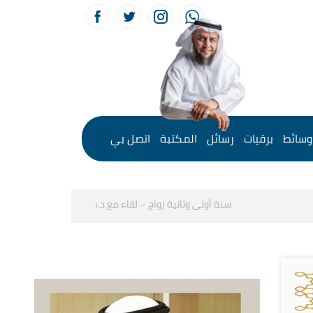
وسائط
برقيات
رسائل
المكتبة
اتصل بي
سنة أولى وثانية زواج – لقاء مع د.خالد الحليبي
كيف نستثمر ا