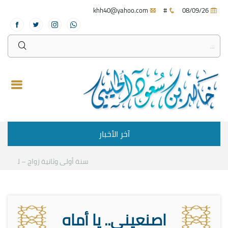
khh40@yahoo.com
#
08/09/26
آخر الأخبار
سنة أولى وثانية زواج – لقاء مع 
اصنعيني.. يا أماه