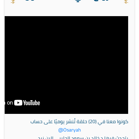
كونوا معنا في (20) حلقة تُنشر يوميًا على حساب
@Osaryah
يتحدث فيها د.خالد بن سعود الحليبي البن زيد