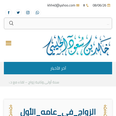
khh40@yahoo.com
#
08/06/26
آخر الأخبار
سنة أولى وثانية زواج – لقاء مع د.خالد الح
الزواج_في_عامه_الأول