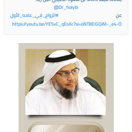
@Dr_holybi
عن
#الزواج_في_عامه_الأول
https://
youtu.be/YE5vC_qEsXc?si
=oNT8EIGQiM-_e4-O