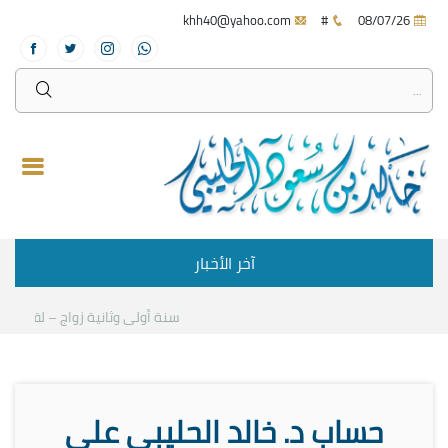
khh40@yahoo.com
#
08/07/26
آخر الأخبار
سنة أولى وثانية زواج – لقاء مع د.
حساب د. خالد الحليبي على