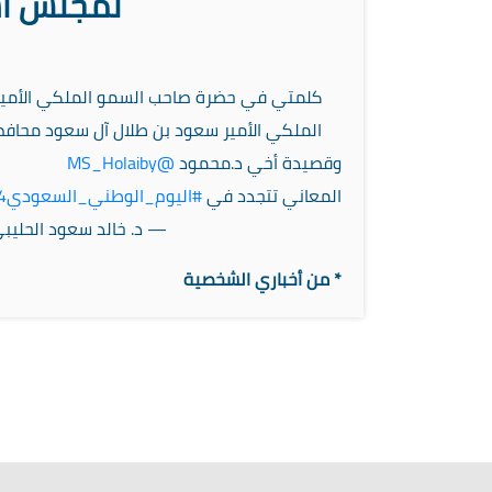
لمجلس أسر
كلمتي في حضرة صاحب السمو الملكي الأمير 
الملكي الأمير سعود بن طلال آل سعود محاف
وقصيدة أخي د.محمود
@MS_Holaiby
المعاني تتجدد في
#اليوم_الوطني_السعودي94
— د. خالد سعود الحليبي آل اب
* من أخباري الشخصية