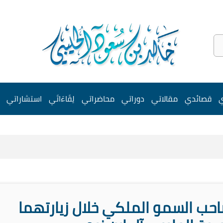
ي
قصائدي
مقالاتي
دوراتي
محاضراتي
لِقَاءَاتَي
استشاراتي
ب السمو الملكي خلال زيارتهما