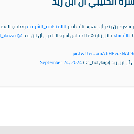
ة الحليبي آل ابن زيد
سعود بن بندر آل سعود نائب أمير
#المنطقة_الشرقية
وصاحب السمو
ظ
#الأحساء
خلال زيارتهما لمجلس أسرة الحليبي آل ابن زيد
@H_ibnzaid
pic.twitter.com/c6HEvdkNAl
ن زيد (@Dr_holybi)
September 24, 2024