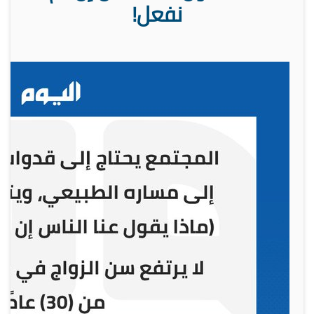
نفعل!