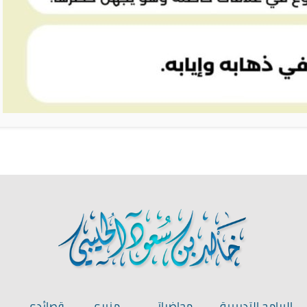
البرامج التدريبية
محاضراتي
منبري
قصائدي