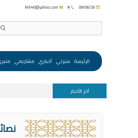
khh40@yahoo.com
#
08/06/26
الرئيسة
سيرتي
أخباري
مشاريعي
منبر
آخر الأخبار
نصائ