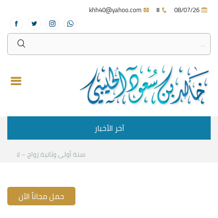
khh40@yahoo.com
#
08/07/26
آخر الأخبار
سنة أولى وثانية زواج – لقاء مع 
حمل مجاناً الآن