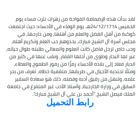
لقد بدأت هذه الإضمامة الفواحة من زهرات نثرت مساء يوم
الخميس 24/12/1714هـ يوم الوفاء في الأحساء؛ حيث اجتمعت
كوكبة من أهل الفضل والعلم من أهلها، ومن خارجها، في
مجلس أسرة آل الشيخ مبارك، يحدوهم حب العلم وتكريم أهله،
وحب خاص لرجل فاضل كانت العلوم والمعالي طلبته طوال حياته،
عبر لها البحار وطوى من أجلها القفار، ونقب عنها في كثير من
الديار فعاد إلى بلاده الأحساء رمزًا من رموز الطموح والعطاء،
ومثلًا تحتذيه الأجيال في طريقها، متقفية خطاه، تغرف من بحر
علمه، وتنهل من رقيق أدبه وفضله، ذلك هو سعادة السفير
السابق في وزارة الخارجية، وأستاذ الأدب غير المتفرغ في جامعة
الملك فيصل الشيخ “أحمد بن علي آل الشيخ مبارك”.
رابط التحميل