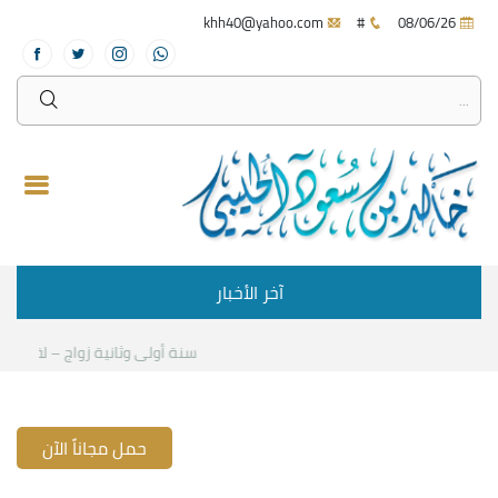
khh40@yahoo.com
#
08/06/26
آخر الأخبار
سنة أولى وثانية زواج – لقاء مع د
حمل مجاناً الآن