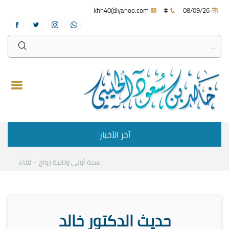
khh40@yahoo.com
#
08/09/26
آخر الأخبار
سنة أولى وثانية زواج – لقاء مع د.خا
حديث الدكتور خالد