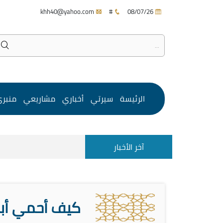
khh40@yahoo.com
#
08/07/26
الرئيسة
سيرتي
أخباري
مشاريعي
منبر
آخر الأخبار
كيف أحمي أبن