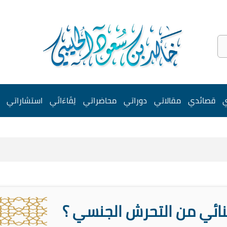
ي
قصائدي
مقالاتي
دوراتي
محاضراتي
لِقَاءَاتَي
استشاراتي
ائي من التحرش الجنسي ؟