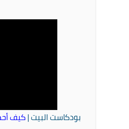
بودكاست البيت |
كيف أحم