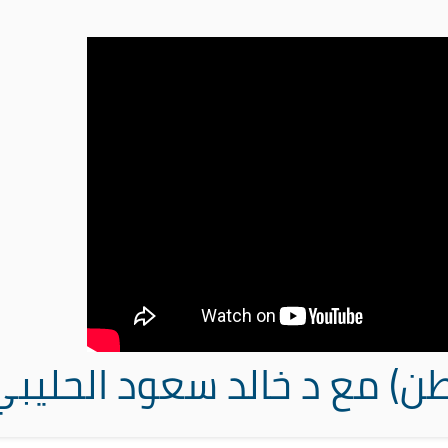
طن) مع د خالد سعود الحليب