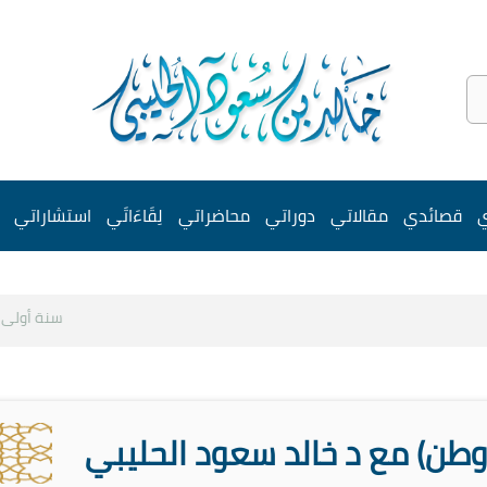
ي
قصائدي
مقالاتي
دوراتي
محاضراتي
لِقَاءَاتَي
استشاراتي
سنة أولى وثا
 وطن) مع د خالد سعود الحليبي