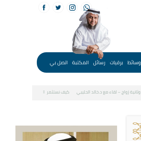
وسائط
برقيات
رسائل
المكتبة
اتصل بي
نية زواج – لقاء مع د.خالد الحليبي
كيف نستثمر الإجازة في بناء القيم
دع