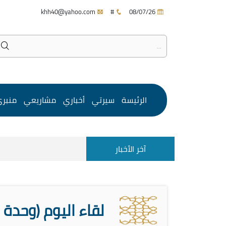
khh40@yahoo.com
#
08/07/26
الرئيسة
سيرتي
أخباري
مشاريعي
منبر
آخر الأخبار
لقاء اليوم (وحدة