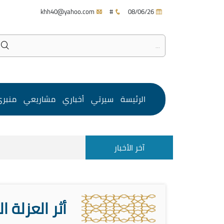
khh40@yahoo.com
#
08/06/26
الرئيسة
سيرتي
أخباري
مشاريعي
منبر
آخر الأخبار
أثر العزلة 