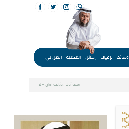
وسائط
برقيات
رسائل
المكتبة
اتصل بي
سنة أولى وثانية زواج – لقاء مع د.خالد الحليبي
كي