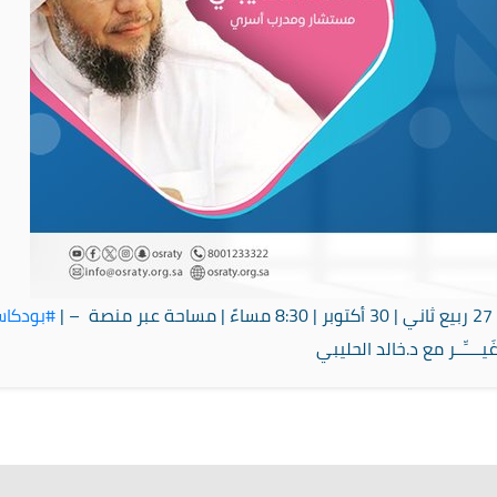
بر
| 8:30 مساءً
| مساحة عبر منصة – |
#بودكا
َيــــِّــر مع د.خالد الحليبي