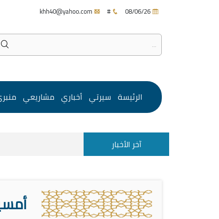
khh40@yahoo.com
#
08/06/26
الرئيسة
سيرتي
أخباري
مشاريعي
منبر
آخر الأخبار
أمسية