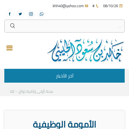
khh40@yahoo.com
#
08/10/26
آخر الأخبار
سنة أولى وثانية زواج – لقاء مع د.خ
الأمومة الوظيفية