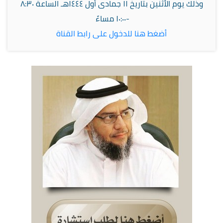
وذلك يوم الأثنين بتاريخ ١١ جمادى أول ١٤٤٤هـ الساعة
٨:٣٠
-١٠:٠٠ مساءً
أضغط هنا للدخول على رابط القناة