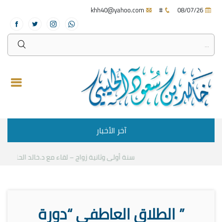
khh40@yahoo.com
#
08/07/26
آخر الأخبار
سنة أولى وثانية زواج – لقاء مع د.خالد الحليبي
” الطلاق العاطفي “دورة