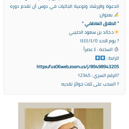
الدعوة والإرشاد وتوعية الجاليات في دوس ‏أن تقدم دوره
بعنوان:
” الطلاق العاطفي “
د.خالد بن سعود الحليبي
‏? يوم الاحد ١٤٤٤/٤/٥
الساعة : ٤ عصراً
‏الرابط :
https://us06web.zoom.us/j/89498943205
‏?الرقم السري : 12345
? السحب على ثلاث جوائز نقديه