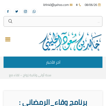
khh40@yahoo.com
#
08/06/26
آخر الأخبار
سنة أولى وثانية زواج – لقاء مع د.خالد ا
برنامج وقاء_الرمضاني :