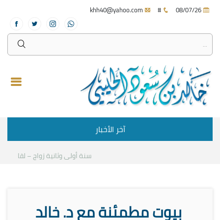
khh40@yahoo.com
#
08/07/26
آخر الأخبار
سنة أولى وثانية زواج – لقاء مع د.خ
بيوت مطمئنة مع د. خالد