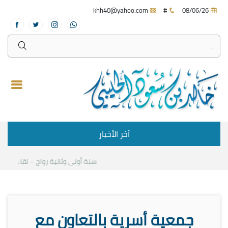
khh40@yahoo.com
#
08/06/26
آخر الأخبار
سنة أولى وثانية زواج – لقاء مع د.خا
جمعية أسرية بالتعاون مع