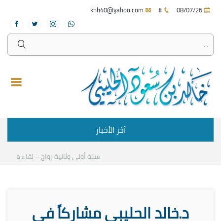
khh40@yahoo.com
#
08/07/26
آخر الأخبار
سنة أولى وثانية زواج – لقاء مع د.خالد الح
د.خالد الحليبي مشاركاً في