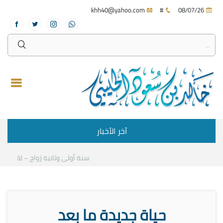
khh40@yahoo.com
#
08/07/26
آخر الأخبار
سنة أولى وثانية زواج – لقاء مع د
حياة جديدة ما بعد