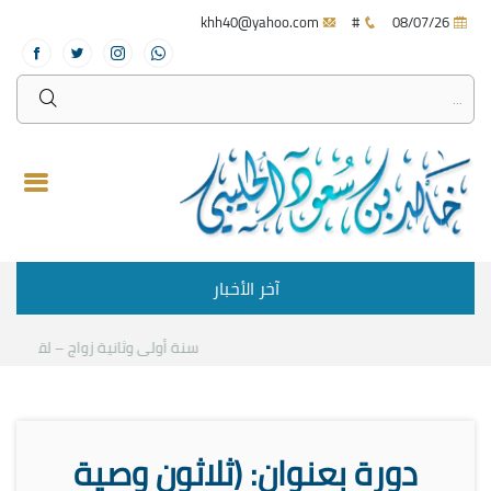
khh40@yahoo.com
#
08/07/26
آخر الأخبار
سنة أولى وثانية زواج – لقاء مع د.
دورة بعنوان: (ثلاثون وصية