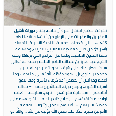
تشرفت بحضور احتفال أسرة آل ملحم،
بختام
دورات تأهيل
المقبلين والمقبلات على الزواج
من أبنائها وبناتها لعام
1446هـ، التي قدمتها جمعية التنمية الأسرية بالأحساء
(أسرية)؛
من خلال معهديها العاليين للتدريب، ومسابقة
حفظ المتون العلمية. وهما من البرامج التي يرعاها وقف
الشيخ عبدالعزيز بن عبدالله الناصر الملحم رحمه الله تعالى
سنويًا. وكان ذلك على شرف سمو الأمير عبدالعزيز بن
محمد بن جلوي آل سعود حفظه الله تعالى. ما أجمل وما
أعظم وما أنبل أن يخصص أحد كرماء الأسرة وقفًا لنفع
أسرته الكبيرة، وليس ذريته المباشرين فقط!! – كفالة
أيتامهم. – سد حاجة فقرائهم. – تزويج شبابهم. – تعليم
اولادهم وتثقيفهم. – إصلاح ذات بينهم. – تشجيعهم على
حفظ كتاب ربهم. – تأهيلهم للعمل. وأبواب النفقة في
الأقربين كثيرة جدًا.. ذلك فضل الله يؤتيه من يشاء، والله ذو