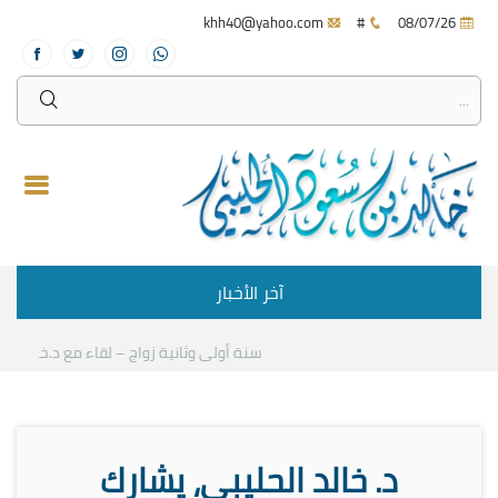
khh40@yahoo.com
#
08/07/26
آخر الأخبار
سنة أولى وثانية زواج – لقاء مع د.خالد الحلي
د. خالد الحليبي، يشارك