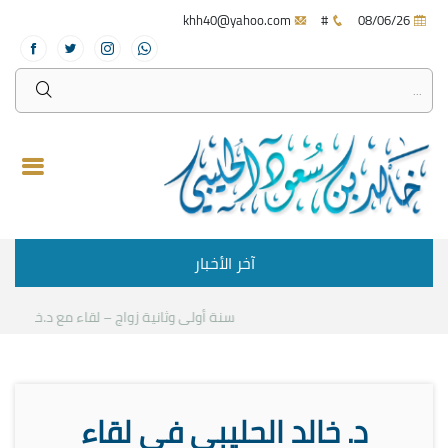
khh40@yahoo.com
#
08/06/26
آخر الأخبار
سنة أولى وثانية زواج – لقاء مع د.خالد الحلي
د. خالد الحليبي في لقاء