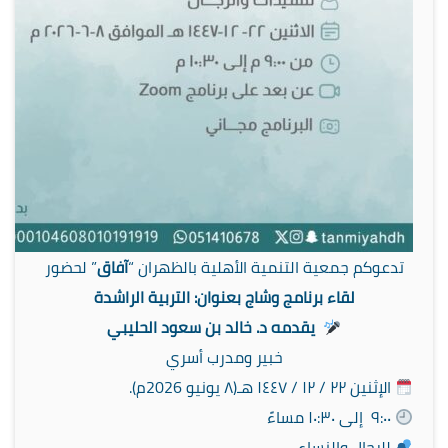
تدعوكم جمعية التنمية الأهلية بالظهران “
آفاق
” لحضور
لقاء برنامج وشاج بعنوان: التربية الراشدة
يقدمه د. خالد بن سعود الحليبي
خبير ومدرب أسري
الإثنين ٢٢ / ١٢ / ١٤٤٧ هـ(٨ يونيو 2026م).
٩:٠٠ إلى ١٠:٣٠ مساءً
للرجال والنساء