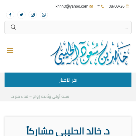
khh40@yahoo.com
#
08/09/26
آخر الأخبار
سنة أولى وثانية زواج – لقاء مع د.خالد الحل
د. خالد الحليبي مشاركاً