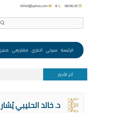
khh40@yahoo.com
#
08/06/26
الرئيسة
سيرتي
أخباري
مشاريعي
منبر
آخر الأخبار
د. خالد الحليبي يُش