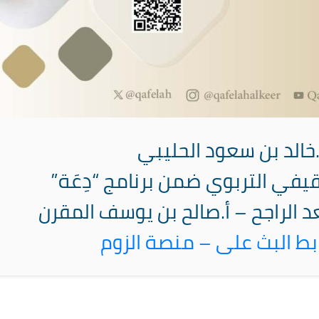
خالد بن سعود الحليبي
ثقيفي التربوي ضمن
برنامج “دِعَة”
د الراجح – أ.صالح بن يوسف المقرن
بط البث على – منصة الزوم