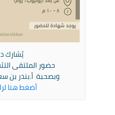
يُشارك
د.
حضور
الملتقى الت
وبصحبة أ.بندر بن سع
أضغط هنا لرا