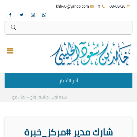
khh40@yahoo.com
#
08/09/26
آخر الأخبار
سنة أولى وثانية زواج – لقاء مع د.خالد ا
شارك مدير #مركز_خبرة