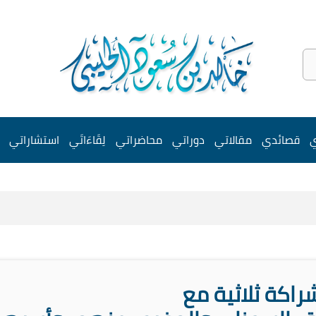
ي
قصائدي
مقالاتي
دوراتي
محاضراتي
لِقَاءَاتَي
استشاراتي
راكة ثلاثية مع