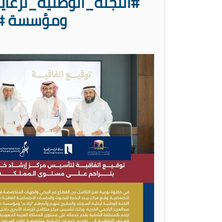
#اللجنة_الوطنية_لرع
ومؤسسة #عب