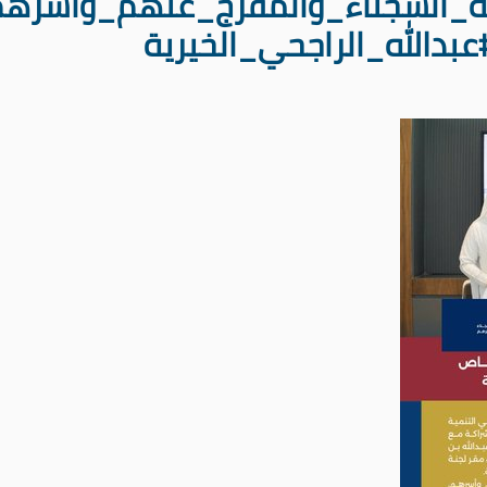
اية_السجناء_والمفرج_عنهم_وأسره
دالله_الراجحي_الخيرية