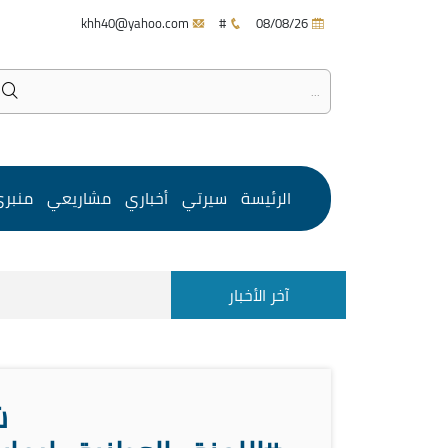
khh40@yahoo.com
#
08/08/26
الرئيسة
سيرتي
أخباري
مشاريعي
منبر
آخر الأخبار
ش