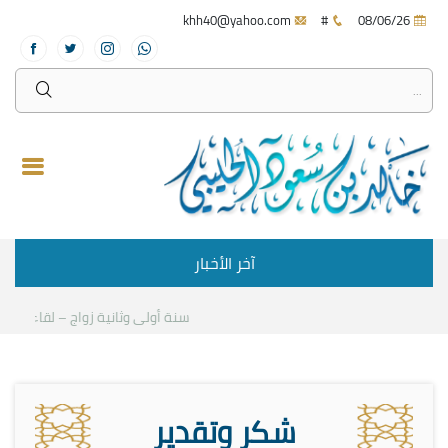
khh40@yahoo.com
#
08/06/26
آخر الأخبار
سنة أولى وثانية زواج – لقاء مع د.خا
شكر وتقدير